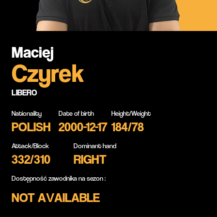
Maciej
Czyrek
LIBERO
Nationality
Date of birth
Height/Weight
POLISH
2000-12-17
184/78
Attack/Block
Dominant hand
332/310
RIGHT
Dostępność zawodnika na sezon :
NOT AVAILABLE