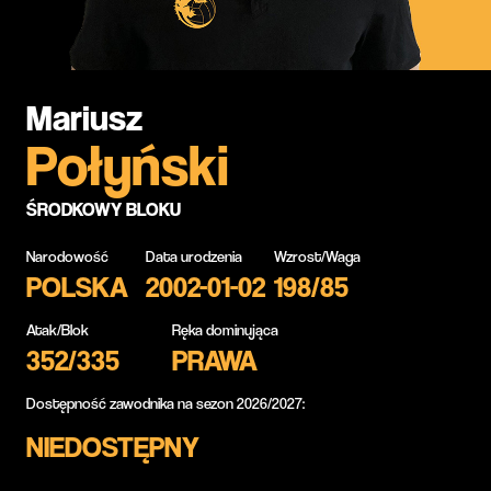
Mariusz
Połyński
ŚRODKOWY BLOKU
Narodowość
Data urodzenia
Wzrost/Waga
POLSKA
2002-01-02
198/85
Atak/Blok
Ręka dominująca
352/335
PRAWA
Dostępność zawodnika na sezon 2026/2027:
NIEDOSTĘPNY