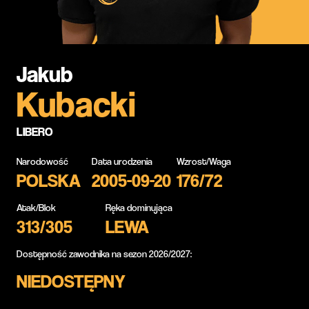
Jakub
Kubacki
LIBERO
Narodowość
Data urodzenia
Wzrost/Waga
POLSKA
2005-09-20
176/72
Atak/Blok
Ręka dominująca
313/305
LEWA
Dostępność zawodnika na sezon 2026/2027:
NIEDOSTĘPNY