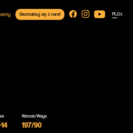
PL
nerzy
EN
Skontaktuj się z nami!
ia
Wzrost/Waga
-14
197/90