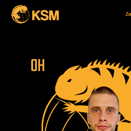
KSM
Za