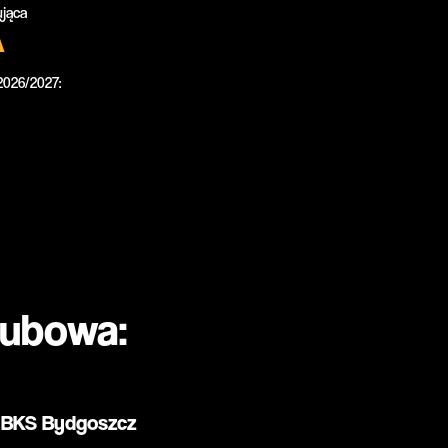
jąca
A
026/2027:
lubowa:
BKS Bydgoszcz