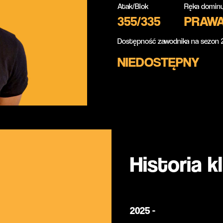
Atak/Blok
Ręka dominu
355/335
PRAW
Dostępność zawodnika na sezon 2
NIEDOSTĘPNY
Historia k
2025 -