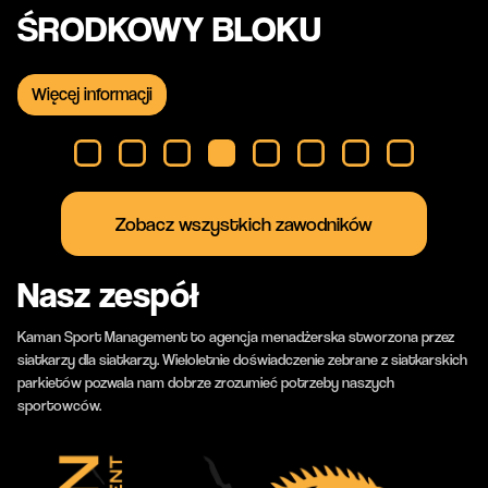
LIBERO
ROZGRYWAJĄCY
ŚRODKOWY BLOKU
ŚRODKOWY BLOKU
ŚRODKOWY BLOKU
PRZYJMUJĄCY
ŚRODKOWY BLOKU
LIBERO
Więcej informacji
Więcej informacji
Więcej informacji
Więcej informacji
Więcej informacji
Więcej informacji
Więcej informacji
Więcej informacji
Zobacz wszystkich zawodników
Nasz zespół
Kaman Sport Management to agencja menadżerska stworzona przez
siatkarzy dla siatkarzy. Wieloletnie doświadczenie zebrane z siatkarskich
parkietów pozwala nam dobrze zrozumieć potrzeby naszych
sportowców.