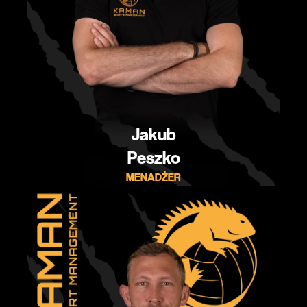
Jakub
Peszko
MENADŻER