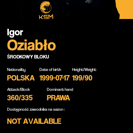
Igor
Oziabło
ŚRODKOWY BLOKU
Nationality
Date of birth
Height/Weight
POLSKA
1999-07-17
199/90
Attack/Block
Dominant hand
360/335
PRAWA
Dostępność zawodnika na sezon :
NOT AVAILABLE