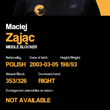
Maciej
Zając
MIDDLE BLOCKER
Nationality
Date of birth
Height/Weight
POLISH
2003-03-05
198/93
Attack/Block
Dominant hand
353/326
RIGHT
Dostępność zawodnika na sezon :
NOT AVAILABLE