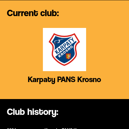
Current club:
Karpaty PANS Krosno
Club history: