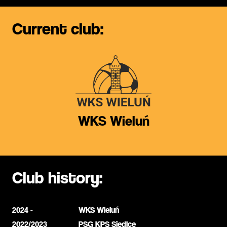
Current club:
WKS Wieluń
Club history:
2024 -
WKS Wieluń
2022/2023
PSG KPS Siedlce