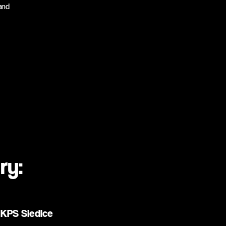
and
ry:
KPS Siedlce