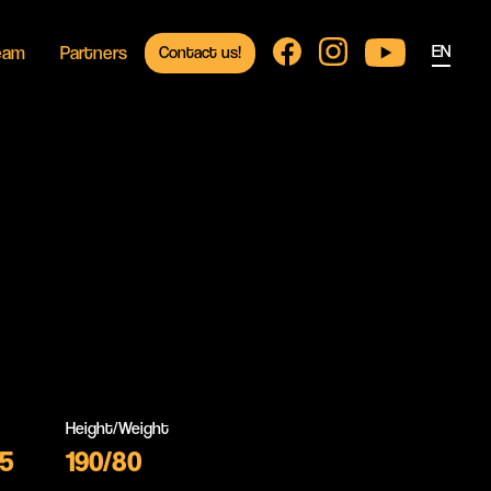
EN
eam
Partners
Contact us!
Height/Weight
05
190/80