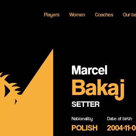
Players
Women
Coaches
Our t
Marcel
Bakaj
SETTER
Nationality
Date of birth
POLISH
2004-11-