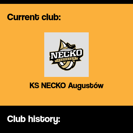
Current club:
KS NECKO Augustów
Club history: